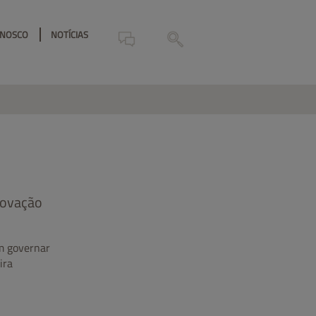
ONOSCO
NOTÍCIAS
inovação
em governar
ira