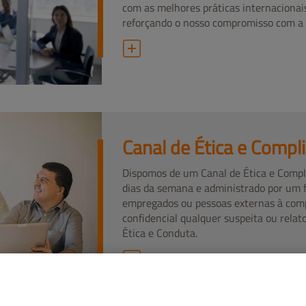
com as melhores práticas internacionai
reforçando o nosso compromisso com a 
Canal de Ética e Compl
Dispomos de um Canal de Ética e Compli
dias da semana e administrado por um 
empregados ou pessoas externas à co
confidencial qualquer suspeita ou rela
Ética e Conduta.