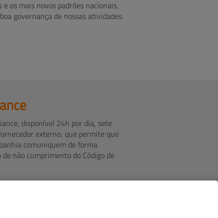
s e os mais novos padrões nacionais,
boa governança de nossas atividades.
iance
ance, disponível 24h por dia, sete
fornecedor externo, que permite que
mpanhia comuniquem de forma
to de não cumprimento do Código de