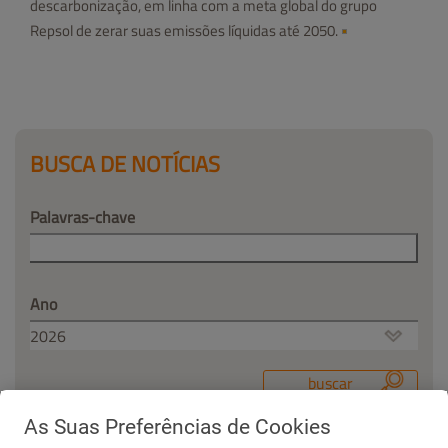
descarbonização, em linha com a meta global do grupo
Repsol de zerar suas emissões líquidas até 2050.
BUSCA DE NOTÍCIAS
Palavras-chave
Ano
As Suas Preferências de Cookies