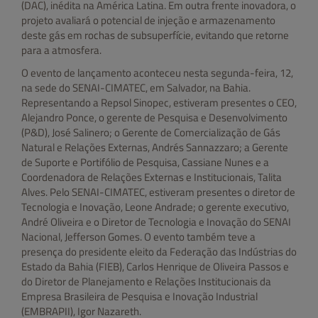
(DAC), inédita na América Latina. Em outra frente inovadora, o
projeto avaliará o potencial de injeção e armazenamento
deste gás em rochas de subsuperfície, evitando que retorne
para a atmosfera.
O evento de lançamento aconteceu nesta segunda-feira, 12,
na sede do SENAI-CIMATEC, em Salvador, na Bahia.
Representando a Repsol Sinopec, estiveram presentes o CEO,
Alejandro Ponce, o gerente de Pesquisa e Desenvolvimento
(P&D), José Salinero; o Gerente de Comercialização de Gás
Natural e Relações Externas, Andrés Sannazzaro; a Gerente
de Suporte e Portifólio de Pesquisa, Cassiane Nunes e a
Coordenadora de Relações Externas e Institucionais, Talita
Alves. Pelo SENAI-CIMATEC, estiveram presentes o diretor de
Tecnologia e Inovação, Leone Andrade; o gerente executivo,
André Oliveira e o Diretor de Tecnologia e Inovação do SENAI
Nacional, Jefferson Gomes. O evento também teve a
presença do presidente eleito da Federação das Indústrias do
Estado da Bahia (FIEB), Carlos Henrique de Oliveira Passos e
do Diretor de Planejamento e Relações Institucionais
da
Empresa Brasileira de Pesquisa e Inovação Industrial
(EMBRAPII), Igor Nazareth.