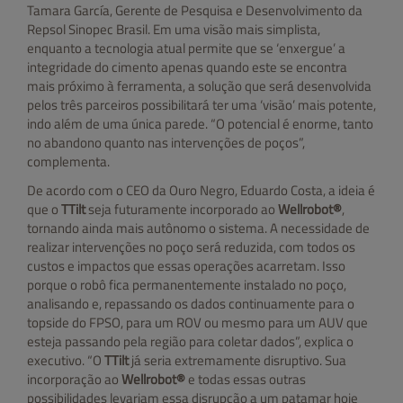
Tamara García, Gerente de Pesquisa e Desenvolvimento da
Repsol Sinopec Brasil. Em uma visão mais simplista,
enquanto a tecnologia atual permite que se ‘enxergue’ a
integridade do cimento apenas quando este se encontra
mais próximo à ferramenta, a solução que será desenvolvida
pelos três parceiros possibilitará ter uma ‘visão’ mais potente,
indo além de uma única parede. “O potencial é enorme, tanto
no abandono quanto nas intervenções de poços”,
complementa.
De acordo com o CEO da Ouro Negro, Eduardo Costa, a ideia é
que o
TTilt
seja futuramente incorporado ao
Wellrobot®
,
tornando ainda mais autônomo o sistema. A necessidade de
realizar intervenções no poço será reduzida, com todos os
custos e impactos que essas operações acarretam. Isso
porque o robô fica permanentemente instalado no poço,
analisando e, repassando os dados continuamente para o
topside do FPSO, para um ROV ou mesmo para um AUV que
esteja passando pela região para coletar dados”, explica o
executivo. “O
TTilt
já seria extremamente disruptivo. Sua
incorporação ao
Wellrobot®
e todas essas outras
possibilidades levariam essa disrupção a um patamar hoje