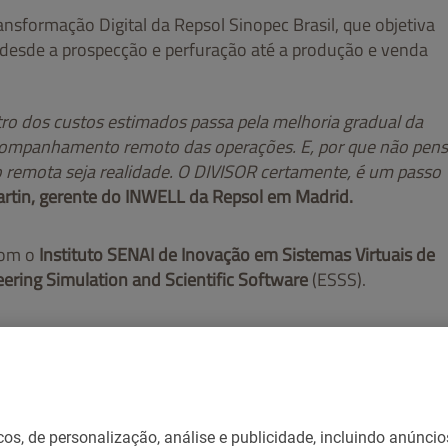
ansformação Digital da Repsol Sinopec Brasil, que objetiva
 desde a prospecção e perfuração até a produção e venda
tro dos custos estimados passa pela melhoria gradual da
acompanhamento remoto das operações. E, por que não pens
remota seja realidade. O DIVISOR certamente, é um passo
rtin, gerente do INWELL da Repsol em Madrid.
com o
Instituto SENAI de Inovação em Sistemas Virtuais de
ering Simulation and Scientific Software
(ESSS).
nicos, de personalização, análise e publicidade, incluindo anún