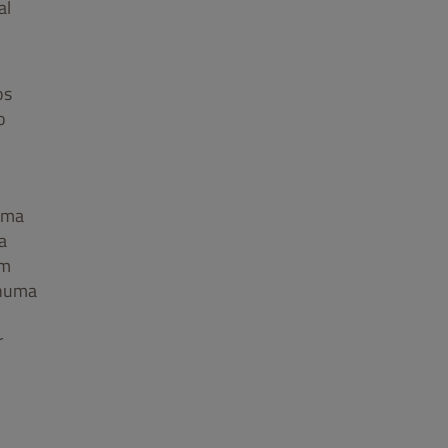
al
os
o
uma
a
em
 numa
r