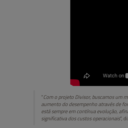
“
Com o projeto Divisor, buscamos um ma
aumento do desempenho através de forma
está sempre em contínua evolução, afin
significativa dos custos operacionais
”, d