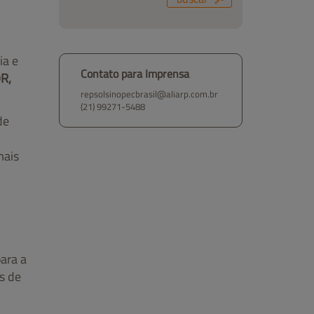
ia e
Contato para Imprensa
R,
repsolsinopecbrasil@aliarp.com.br
(21) 99271-5488
de
mais
ara a
s de