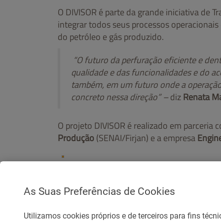
O DIVISOR é parte da grande iniciativa de Tr
integrar todos seus processos operacionais
do petróleo e gás produzido.
“O futuro da perfuração eficiente e den
qualidade e das funcionalidades e do 
também, em um futuro onde a operação 
concreto nessa direção” –
diz
Renata Ma
O projeto DIVISOR é realizado em parceria 
Produção
(SENAI/Firjan) e a empresa
Engine
voltar
As Suas Preferências de Cookies
Utilizamos cookies próprios e de terceiros para fins téc